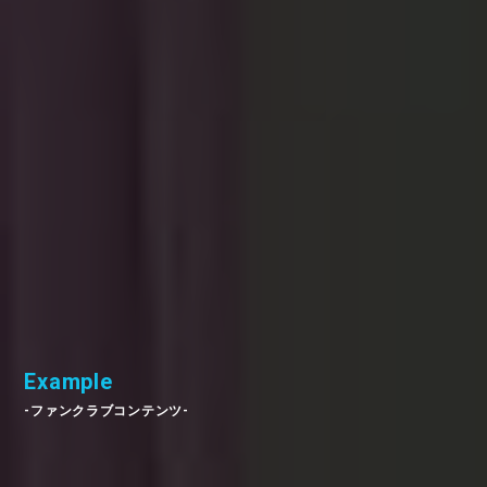
Example
-ファンクラブコンテンツ-