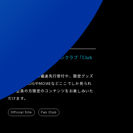
Chilli Beans.
シャイトープ
オフィシャルサイト・ファンクラブ「Club
オフィシャルファンクラブ「もぐらのす」
Beans.」
メンバー本人たちのブログやラジオ、FCでしか
見れないオフショットやライブ写真などコンテ
ライブチケットの最速先行受付や、限定グッズ
ンツが盛りだくさん。
の販売。BLOGやMOVIEなどここでしか見られ
ない会員の方限定のコンテンツをお楽しみいた
Official Site
Official Site
Fan Club
Fan Club
だけます。
Official Site
Fan Club