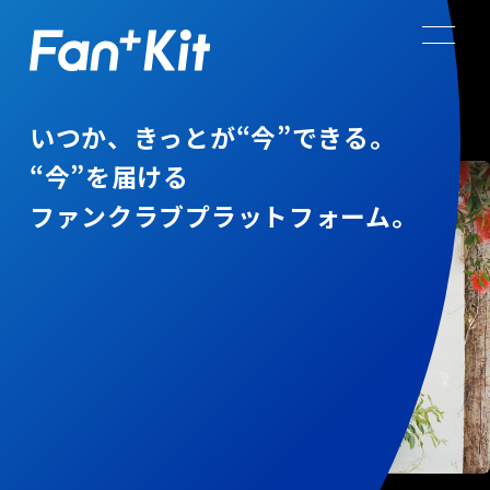
いつか、きっとが“今”できる。
“今”を届ける
ファンクラブプラットフォーム。